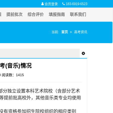
会员登录
183-6919-6523
程
提前批次
综合评价
填报指南
联系我们
当前:
首页
高考资讯
考(音乐)情况
0
阅读数：1415
部分独立设置本科艺术院校（含部分艺术
等提前批高校外，其
他音乐类专业均使用
考生，没有资格参加招生院校组织的相应类别