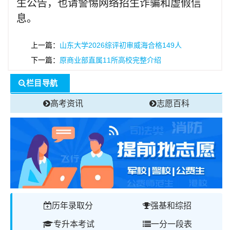
生公告，也请警惕网络招生诈骗和虚假信
息。
上一篇：
山东大学2026综评初审威海合格149人
下一篇：
原商业部直属11所高校完整介绍
栏目导航
高考资讯
志愿百科
历年录取分
强基和综招
专升本考试
一分一段表