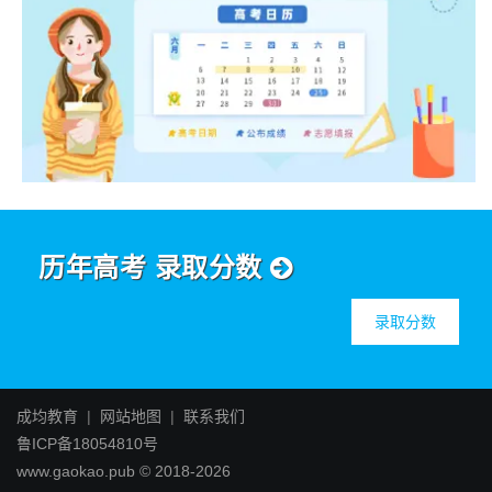
历年高考 录取分数
录取分数
成均教育
|
网站地图
|
联系我们
鲁ICP备18054810号
www.gaokao.pub © 2018-2026