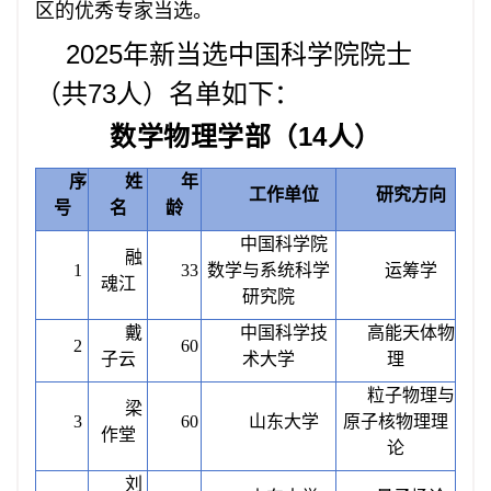
区的优秀专家当选。
2025
年新当选中国科学院院士
（共73人）名单如下：
数学物理学部（
14人）
序
姓
年
工作单位
研究方向
号
名
龄
中国科学院
融
1
33
数学与系统科学
运筹学
魂江
研究院
戴
中国科学技
高能天体物
2
60
子云
术大学
理
粒子物理与
梁
3
60
山东大学
原子核物理理
作堂
论
刘