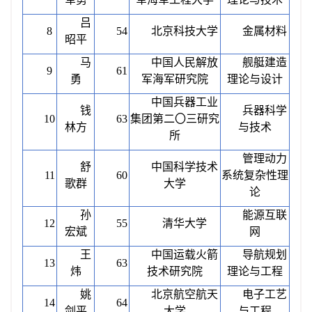
吕
8
54
北京科技大学
金属材料
昭平
马
中国人民解放
舰艇建造
9
61
勇
军海军研究院
理论与设计
中国兵器工业
钱
兵器科学
10
63
集团第二〇三研究
林方
与技术
所
管理动力
舒
中国科学技术
11
60
系统复杂性理
歌群
大学
论
孙
能源互联
12
55
清华大学
宏斌
网
王
中国运载火箭
导航规划
13
63
炜
技术研究院
理论与工程
姚
北京航空航天
电子工艺
14
64
剑平
大学
与工程