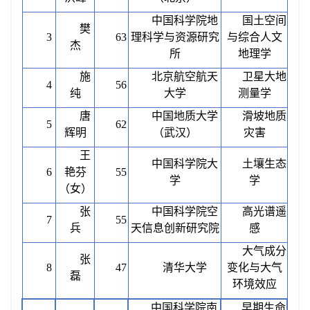
中国科学院地
国土空间
樊
3
63
理科学与资源研究
与综合人文
杰
所
地理学
施
北京航空航天
卫星大地
4
56
纯
大学
测量学
唐
中国地质大学
滑坡地质
5
62
辉明
（武汉）
灾害
王
中国科学院大
土壤生态
6
艳芬
55
学
学
（女）
张
中国科学院空
高光谱遥
7
55
兵
天信息创新研究院
感
大气成分
张
8
47
清华大学
变化与大气
磊
环境效应
中国科学院南
早期生命