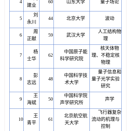
4
60
山东大学
量子场论
建业
刘
5
44
北京大学
波动
永川
周
人工结构物
6
59
武汉大学
正献
理
核天体物
杨
中国原子能
7
62
理、不稳定核
士华
科学研究院
物理
量子信息和
彭
中国科学技
8
48
量子光学实验
志远
术大学
研究
王
中国科学院
9
50
声学
海斌
声学研究所
飞行器复杂
王
北京航空航
10
61
流动的机理与
青平
天大学
控制