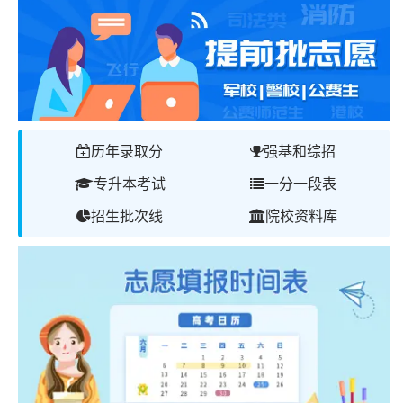
历年录取分
强基和综招
专升本考试
一分一段表
招生批次线
院校资料库