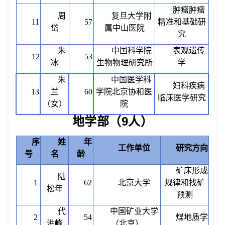
肿瘤肿瘤
周
复旦大学附
11
57
精准和基础研
岱
属中山医院
究
朱
中国科学院
表观遗传
12
53
冰
生物物理研究所
学
朱
中国医学科
妇科疾病
13
兰
60
学院北京协和医
临床医学研究
（女）
院
地学部（
9人）
序
姓
年
工作单位
研究方向
号
名
龄
矿床形成
陆
1
62
北京大学
规律和找矿
松年
预测
代
中国矿业大学
2
54
煤地质学
洪峰
（北京）