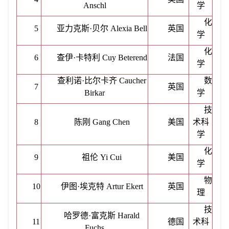
Anschl
学
化
5
亚力克斯
·贝尔 Alexia Bell
英国
学
化
6
查伊
·卡特利 Cuy Beterend
法国
学
查利诺
·比尔卡齐 Caucher
数
7
英国
Birkar
学
技
8
陈刚
Gang Chen
美国
术科
学
化
9
祖伦
Yi Cui
美国
学
物
10
伊图
·埃克特 Artur Ekert
英国
理
技
哈罗德
·富克斯 Harald
11
德国
术科
Fuchs