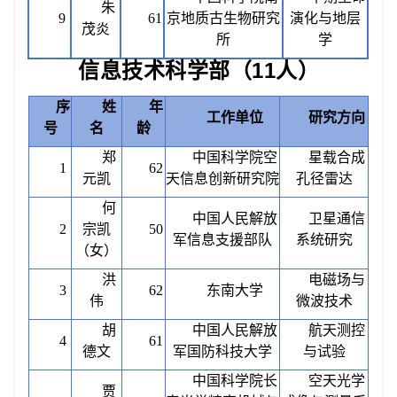
朱
9
61
京地质古生物研究
演化与地层
茂炎
所
学
信息技术科学部（
11人）
序
姓
年
工作单位
研究方向
号
名
龄
郑
中国科学院空
星载合成
1
62
元凯
天信息创新研究院
孔径雷达
何
中国人民解放
卫星通信
2
宗凯
50
军信息支援部队
系统研究
（女）
洪
电磁场与
3
62
东南大学
伟
微波技术
胡
中国人民解放
航天测控
4
61
德文
军国防科技大学
与试验
中国科学院长
空天光学
贾