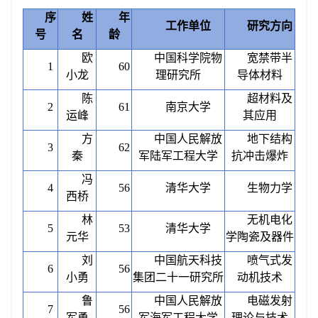
序
姓
年
工作单位
研究方向
号
名
龄
欧
中国科学院物
宽禁带半
1
60
小龙
理研究所
导体材料
陈
超材料及
2
61
南京大学
运峰
其应用
方
中国人民解放
地下结构
3
62
秦
军陆军工程大学
抗冲击爆炸
冯
4
56
清华大学
生物力学
西桥
林
无机电化
5
53
清华大学
元华
学陶瓷及器件
刘
中国航天科技
喷气式发
6
56
小勇
集团二十一研究所
动机技术
鲁
中国人民解放
电磁发射
7
56
军勇
军海军工程大学
理论与技术