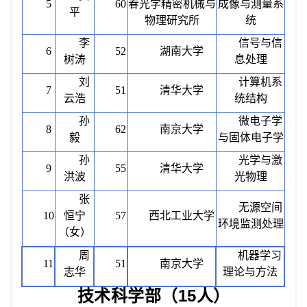
5
60
春光学精密机械与
成像与测量系
平
物理研究所
统
李
信号与信
6
52
湖南大学
树涛
息处理
刘
计算机系
7
51
清华大学
云浩
统结构
孙
微电子学
8
62
南京大学
毅
与固体电子学
孙
光学与激
9
55
清华大学
洪波
光物理
张
无源空间
10
恒宁
57
西北工业大学
环境监测处理
（女）
周
机器学习
11
51
南京大学
志华
理论与方法
技术科学部（
15人）