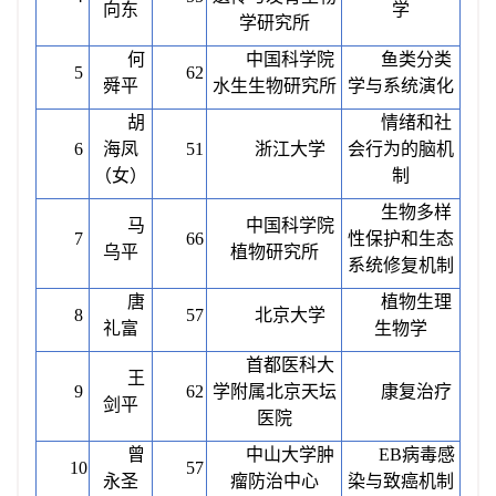
向东
学
学研究所
何
中国科学院
鱼类分类
5
62
舜平
水生生物研究所
学与系统演化
胡
情绪和社
6
海凤
51
浙江大学
会行为的脑机
（女）
制
生物多样
马
中国科学院
7
66
性保护和生态
乌平
植物研究所
系统修复机制
唐
植物生理
8
57
北京大学
礼富
生物学
首都医科大
王
9
62
学附属北京天坛
康复治疗
剑平
医院
曾
中山大学肿
EB病毒感
10
57
永圣
瘤防治中心
染与致癌机制