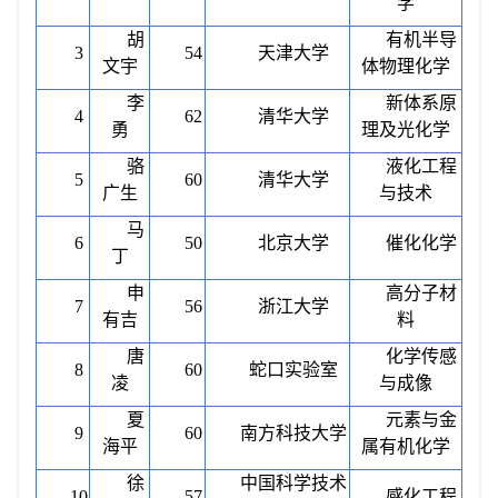
学
胡
有机半导
3
54
天津大学
文宇
体物理化学
李
新体系原
4
62
清华大学
勇
理及光化学
骆
液化工程
5
60
清华大学
广生
与技术
马
6
50
北京大学
催化化学
丁
申
高分子材
7
56
浙江大学
有吉
料
唐
化学传感
8
60
蛇口实验室
凌
与成像
夏
元素与金
9
60
南方科技大学
海平
属有机化学
徐
中国科学技术
10
57
感化工程