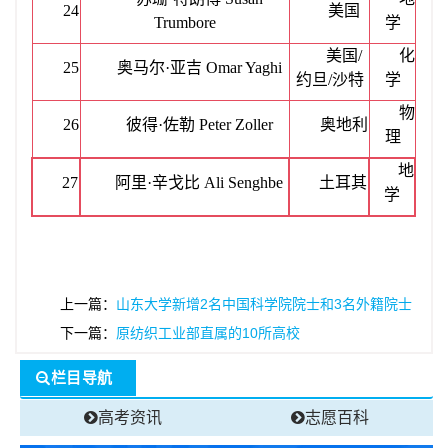
24
美国
Trumbore
学
美国
/
化
25
奥马尔
·亚吉 Omar Yaghi
约旦
/
沙特
学
物
26
彼得
·佐勒 Peter Zoller
奥地利
理
地
27
阿里
·辛戈比 Ali Senghbe
土耳其
学
上一篇：
山东大学新增2名中国科学院院士和3名外籍院士
下一篇：
原纺织工业部直属的10所高校
栏目导航
高考资讯
志愿百科