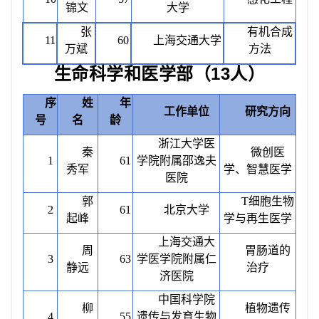
锦文
大学
张
有机合成
11
60
上海交通大学
万斌
方法
生命科学和医学部（
13人）
序
姓
年
工作单位
研究方向
号
名
龄
浙江大学医
秦
微创医
1
61
学院附属邵逸夫
秀军
学、智慧医学
医院
郭
T细胞生物
2
61
北京大学
起峰
学与再生医学
上海交通大
周
胃肠道的
3
63
学医学院附属仁
静远
治疗
济医院
中国科学院
柳
植物遗传
4
55
遗传与发育生物