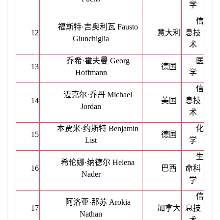
学
信
福斯特
·吉奥利瓦 Fausto
12
意大利
息技
Giunchiglia
术
乔希
·霍夫曼 Georg
医
13
德国
Hoffmann
学
信
迈克尔
·乔丹 Michael
14
美国
息技
Jordan
术
本贾米
·约斯特 Benjamin
化
15
德国
List
学
生
希伦娜
·纳德尔 Helena
16
巴西
命科
Nader
学
信
阿洛亚
·那苏 Arokia
17
加拿大
息技
Nathan
术