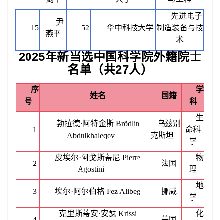
先进电子
尹
15
52
华中科技大学
制造装备与技
燕平
术
2025年新当选中国科学院外籍院士
名单（共27人）
序
学
姓名
国籍
号
科
生
勃拉德
·阿特金斯 Brödlin
乌兹别
1
命科
Abdulkhaleqov
克斯坦
学
皮埃尔
·阿戈斯蒂尼 Pierre
物
2
法国
Agostini
理
地
3
埃尔
·阿尔伯格 Pez Alibeg
挪威
学
克里斯蒂安
·安瑟 Krissi
化
4
美国