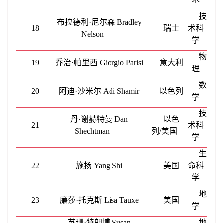
技
布拉德利
·尼尔森 Bradley
18
瑞士
术科
Nelson
学
物
19
乔治
·帕里西 Giorgio Parisi
意大利
理
数
20
阿迪
·沙米尔 Adi Shamir
以色列
学
技
丹
·谢赫特曼 Dan
以色
21
术科
Shechtman
列
/
美国
学
生
22
施扬
Yang Shi
美国
命科
学
地
23
廉莎
·托克斯 Lisa Tauxe
美国
学
苏珊
·特朗博 Susan
地