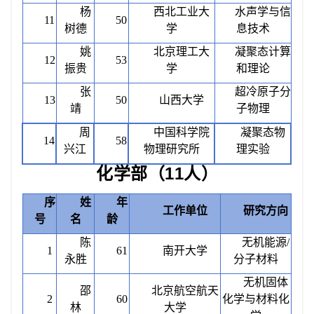
杨
西北工业大
水声学与信
11
50
树德
学
息技术
姚
北京理工大
凝聚态计算
12
53
振贵
学
和理论
张
超冷原子分
13
50
山西大学
靖
子物理
周
中国科学院
凝聚态物
14
58
兴江
物理研究所
理实验
化学部（
11人）
序
姓
年
工作单位
研究方向
号
名
龄
陈
无机能源
/
1
61
南开大学
永胜
分子材料
无机固体
邵
北京航空航天
2
60
化学与材料化
林
大学